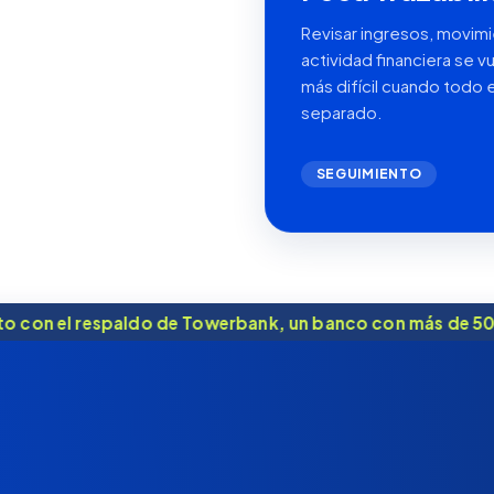
Revisar ingresos, movimi
actividad financiera se v
más difícil cuando todo 
separado.
SEGUIMIENTO
Towerbank, un banco con más de 50 años de trayectoria.