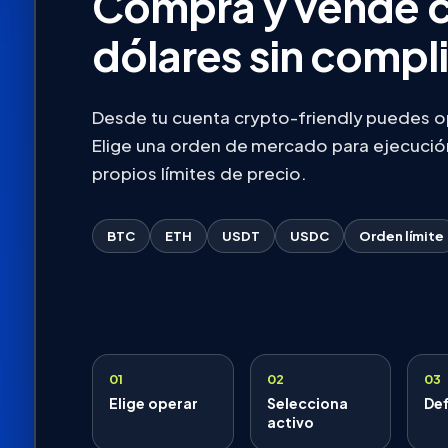
Compra y vende c
dólares sin compl
Desde tu cuenta crypto-friendly puedes op
Elige una orden de mercado para ejecución
propios límites de precio.
BTC
ETH
USDT
USDC
Orden límite
01
02
03
Elige operar
Selecciona
De
activo