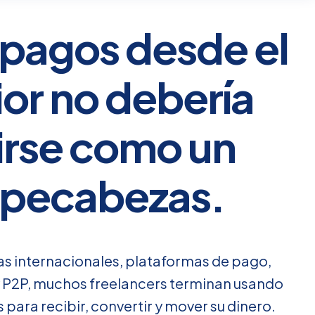
 pagos desde el
ior no debería
irse como un
pecabezas.
as internacionales, plataformas de pago,
y P2P, muchos freelancers terminan usando
 para recibir, convertir y mover su dinero.