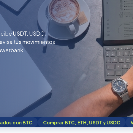
recibe USDT, USDC,
 revisa tus movimientos
Towerbank.
Comprar BTC, ETH, USDT y USDC
Vender cripto por