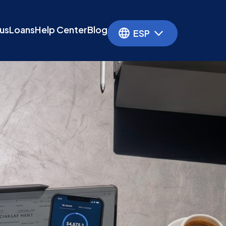
us
Loans
Help Center
Blog
ESP