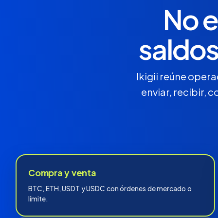
No e
saldos
Ikigii reúne opera
enviar, recibir, 
Compra y venta
BTC, ETH, USDT y USDC con órdenes de mercado o
límite.