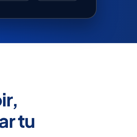
ir,
ar tu