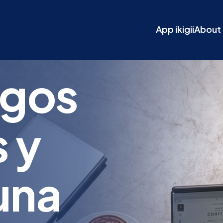
App ikigii
About 
agos
 y
una