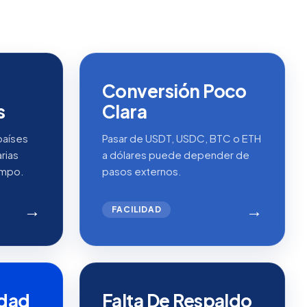
Conversión Poco
s
Clara
países
Pasar de USDT, USDC, BTC o ETH
rias
a dólares puede depender de
empo.
pasos externos.
→
→
FACILIDAD
idad
Falta De Respaldo