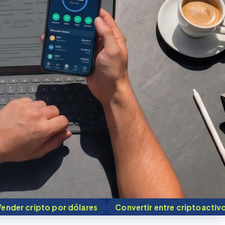
 dólares
Convertir entre criptoactivos
Transf