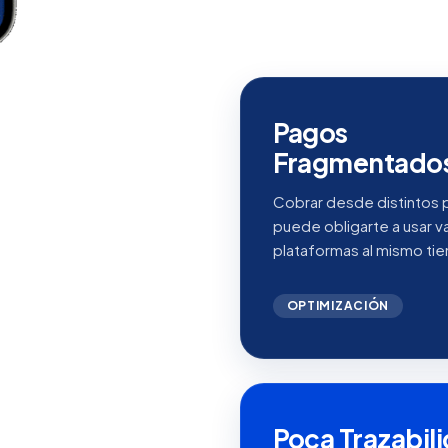
Pagos
Fragmentado
Cobrar desde distintos 
puede obligarte a usar va
plataformas al mismo ti
OPTIMIZACIÓN
Poca Trazabil