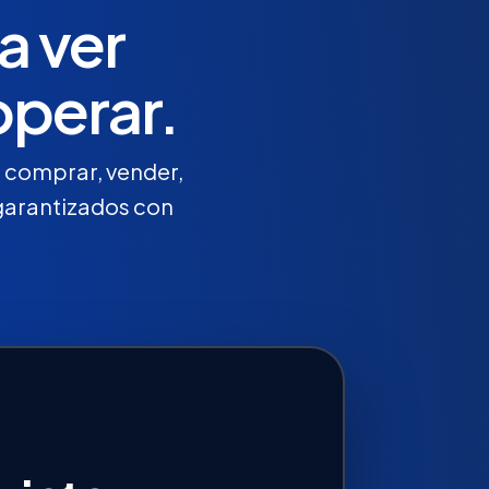
a ver
operar.
: comprar, vender,
s garantizados con