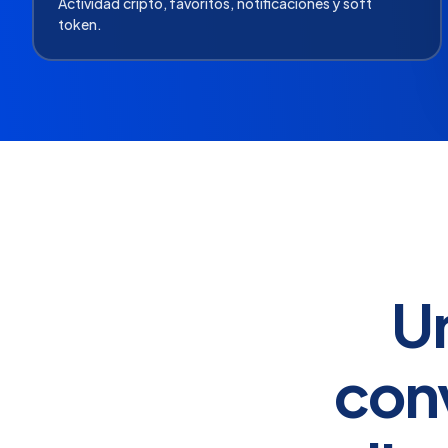
Actividad cripto, favoritos, notificaciones y soft
token.
Un
conv