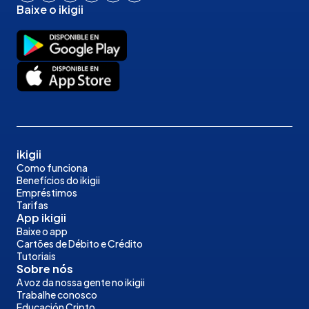
Baixe o ikigii
ikigii
Como funciona
Benefícios do ikigii
Empréstimos
Tarifas
App ikigii
Baixe o app
Cartões de Débito e Crédito
Tutoriais
Sobre nós
A voz da nossa gente no ikigii
Trabalhe conosco
Educación Cripto