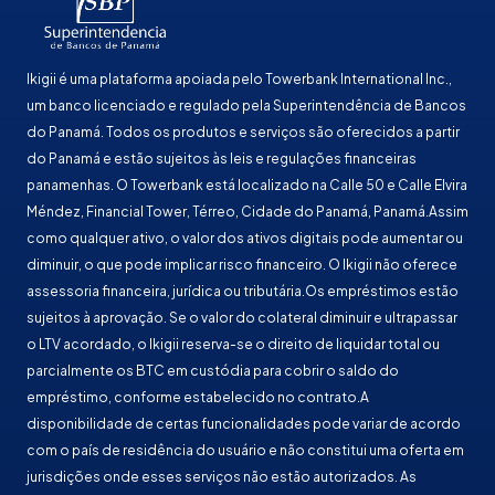
Ikigii é uma plataforma apoiada pelo Towerbank International Inc.,
um banco licenciado e regulado pela Superintendência de Bancos
do Panamá. Todos os produtos e serviços são oferecidos a partir
do Panamá e estão sujeitos às leis e regulações financeiras
panamenhas. O Towerbank está localizado na Calle 50 e Calle Elvira
Méndez, Financial Tower, Térreo, Cidade do Panamá, Panamá.Assim
como qualquer ativo, o valor dos ativos digitais pode aumentar ou
diminuir, o que pode implicar risco financeiro. O Ikigii não oferece
assessoria financeira, jurídica ou tributária.Os empréstimos estão
sujeitos à aprovação. Se o valor do colateral diminuir e ultrapassar
o LTV acordado, o Ikigii reserva-se o direito de liquidar total ou
parcialmente os BTC em custódia para cobrir o saldo do
empréstimo, conforme estabelecido no contrato.A
disponibilidade de certas funcionalidades pode variar de acordo
com o país de residência do usuário e não constitui uma oferta em
jurisdições onde esses serviços não estão autorizados. As