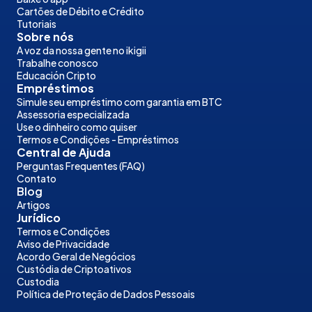
Cartões de Débito e Crédito
Tutoriais
Sobre nós
A voz da nossa gente no ikigii
Trabalhe conosco
Educación Cripto
Empréstimos
Simule seu empréstimo com garantia em BTC
Assessoria especializada
Use o dinheiro como quiser
Termos e Condições - Empréstimos
Central de Ajuda
Perguntas Frequentes (FAQ)
Contato
Blog
Artigos
Jurídico
Termos e Condições
Aviso de Privacidade
Acordo Geral de Negócios
Custódia de Criptoativos
Custodia
Política de Proteção de Dados Pessoais