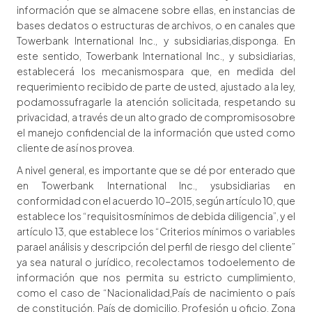
información que se almacene sobre ellas, en instancias de
bases dedatos o estructuras de archivos, o en canales que
Towerbank International Inc., y subsidiarias,disponga. En
este sentido, Towerbank International Inc., y subsidiarias,
establecerá los mecanismospara que, en medida del
requerimiento recibido de parte de usted, ajustado a la ley,
podamossufragarle la atención solicitada, respetando su
privacidad, a través de un alto grado de compromisosobre
el manejo confidencial de la información que usted como
cliente de así nos provea.
A nivel general, es importante que se dé por enterado que
en Towerbank International Inc., ysubsidiarias en
conformidad con el acuerdo 10-2015, según artículo 10, que
establece los “requisitosmínimos de debida diligencia”, y el
artículo 13, que establece los “Criterios mínimos o variables
parael análisis y descripción del perfil de riesgo del cliente”
ya sea natural o jurídico, recolectamos todoelemento de
información que nos permita su estricto cumplimiento,
como el caso de “Nacionalidad,País de nacimiento o país
de constitución, País de domicilio, Profesión u oficio, Zona