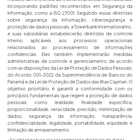
incorporando padrões reconhecidos em Segurança da
Informação, como a ISO 27001. Seguindo essas diretrizes
sobre segurança da informação, cibersegurança e
proteção de dados pessoais, a Towerbank International Inc.
e suas subsidiárias estabelecerão diretrizes de controle
interno aplicáveis aos processos operacionais
relacionados ao processamento de informações
confidenciais. Eles também implementarão medidas
administrativas de controle e gerenciamento de acordo
com as disposições da Lei de Proteção de Dados Pessoais,
do Acordo 001-2022 da Superintendência de Bancos do
Panamá e da Lei de Proteção de Dados das Ilhas Cayman. O
objetivo prioritário é garantir a conformidade com os
princípios fundamentais que regem a proteção de dados
pessoais, como lealdade, finalidade específica,
proporcionalidade, veracidade, precisão, minimização de
dados, segurança da informação, transparência,
confidencialidade, legalidade, portabilidade, equidade e
limitação de armazenamento.
• Se obtenga bajo el consentimiento del titular de datos.