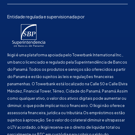
Entidade regulada e supervisionada por
Ikigii é uma plataforma apoiada pelo Towerbank International Inc.,
um banco licenciado e regulado pela Superintendência de Bancos
do Panamá. Todos os produtos e serviços são oferecidos a partir
do Panamá e estão sujeitos às leis e regulações financeiras
panamenhas. O Towerbank está localizado na Calle 50 e Calle Elvira
Méndez, Financial Tower, Térreo, Cidade do Panamá, Panamá.Assim
como qualquer ativo, o valor dos ativos digitais pode aumentar ou
diminuir, o que pode implicar risco financeiro. O Ikigii não oferece
assessoria financeira, jurídica ou tributária.Os empréstimos estão
sujeitos à aprovação. Se o valor do colateral diminuir e ultrapassar
o LTV acordado, o Ikigii reserva-se o direito de liquidar total ou
parcialmente os BTC em custódia para cobrir o saldo do