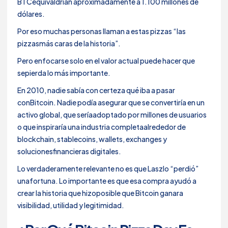
BTCequivaldrían aproximadamente a 1.100 millones de
dólares.
Por eso muchas personas llaman a estas pizzas “las
pizzasmás caras de la historia”.
Pero enfocarse solo en el valor actual puede hacer que
sepierda lo más importante.
En 2010, nadie sabía con certeza qué iba a pasar
conBitcoin. Nadie podía asegurar que se convertiría en un
activo global, que seríaadoptado por millones de usuarios
o que inspiraría una industria completaalrededor de
blockchain, stablecoins, wallets, exchanges y
solucionesfinancieras digitales.
Lo verdaderamente relevante no es que Laszlo “perdió”
unafortuna. Lo importante es que esa compra ayudó a
crear la historia que hizoposible que Bitcoin ganara
visibilidad, utilidad y legitimidad.