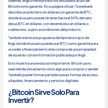
Además, Ikigii ofrece productos vinculados al uso de
Bitcoincomo garantía. En su página oficial, Towerbank
describe un préstamo en dólarescon garantía de BTC,
donde el usuario puede obtener hasta el 50% del valor
desus BTC en dólares, con desembolso en dólares o
stablecoins, sujeto acondiciones del producto.
También existe una propuesta de hipoteca cripto de
Ikigii,donde el usuario puede usar BTC como garantía para
acceder a financiamiento enla compra de una propiedad,
de acuerdo con la información publicada por Ikigii.
Esto muestra una evolución importante: Bitcoin ya no
seentiende únicamente como algo para comprar o vender.
También puede formar partede nuevas formas de acceso
a liquidez, financiamiento y servicios digitales.
¿Bitcoin Sirve Solo Para
Invertir?