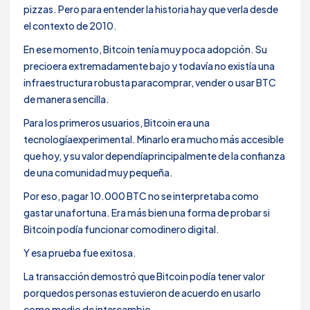
pizzas. Pero para entender la historia hay que verla desde
el contexto de 2010.
En ese momento, Bitcoin tenía muy poca adopción. Su
precioera extremadamente bajo y todavía no existía una
infraestructura robusta paracomprar, vender o usar BTC
de manera sencilla.
Para los primeros usuarios, Bitcoin era una
tecnologíaexperimental. Minarlo era mucho más accesible
que hoy, y su valor dependíaprincipalmente de la confianza
de una comunidad muy pequeña.
Por eso, pagar 10.000 BTC no se interpretaba como
gastar unafortuna. Era más bien una forma de probar si
Bitcoin podía funcionar comodinero digital.
Y esa prueba fue exitosa.
La transacción demostró que Bitcoin podía tener valor
porquedos personas estuvieron de acuerdo en usarlo
como medio de intercambio.