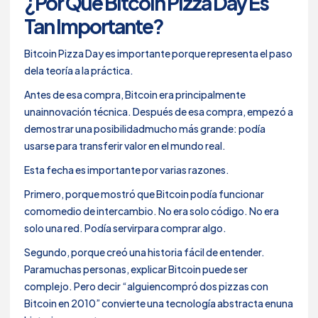
¿Por Qué Bitcoin Pizza Day Es
Tan Importante?
Bitcoin Pizza Day es importante porque representa el paso
dela teoría a la práctica.
Antes de esa compra, Bitcoin era principalmente
unainnovación técnica. Después de esa compra, empezó a
demostrar una posibilidadmucho más grande: podía
usarse para transferir valor en el mundo real.
Esta fecha es importante por varias razones.
Primero, porque mostró que Bitcoin podía funcionar
comomedio de intercambio. No era solo código. No era
solo una red. Podía servirpara comprar algo.
Segundo, porque creó una historia fácil de entender.
Paramuchas personas, explicar Bitcoin puede ser
complejo. Pero decir “alguiencompró dos pizzas con
Bitcoin en 2010” convierte una tecnología abstracta enuna