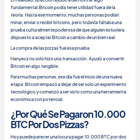
fundamental:Bitcoin podía tener utilidad fuera de la
teoría. Hasta ese momento, muchas personas podían
minar, enviar o recibir bitcoins, pero todavía faltaba una
prueba culturalmente poderosa de que alguien estuviera
dispuesto a aceptar Bitcoin a cambio de un bien real.
La compra de las pizzas fue esa prueba.
Hanyecz no solo hizo una transacción. Ayudó a convertir
Bitcoin en algo tangible.
Para muchas personas, ese día fue el inicio de una nueva
etapa: Bitcoin empezó a dejar de ser solo un experimento
tecnológico y comenzó a ser visto como una herramienta
económica con potencial.
¿Por Qué Se Pagaron 10.000
BTC Por Dos Pizzas?
Hoy puede parecer una locura pagar 10.000 BTC por dos