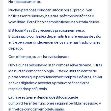
No necesariamente.
Muchas personas conocen Bitcoin por su precio. Ven
noticiassobre subidas, bajadas, máximos históricos o
volatilidad. Pero Bitcoin tambiéntiene una historia de uso.
El Bitcoin Pizza Day recuerda precisamente eso:
Bitcoinnació con la idea de permitir transferencias de valor
entre personas sindepender de los sistemas tradicionales
de pago.
Con el tiempo, su uso ha evolucionado.
Hoy algunas personas lo usan como reserva de valor. Otras
loestudian como tecnología. Otras lo utilizan dentro de
plataformas que permitenconvertir cripto a dólares, enviar
activos digitales o acceder a productosfinancieros
respaldados por Bitcoin.
La clave está en entender que Bitcoin puede
cumplirdiferentes funciones según el perfil, la necesidad y
el nivel de conocimientodel usuario.