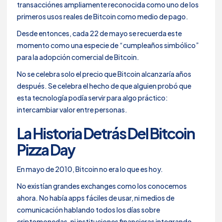
transacciónes ampliamente reconocida como uno de los
primeros usos reales de Bitcoin como medio de pago.
Desde entonces, cada 22 de mayo se recuerda este
momento como una especie de “cumpleaños simbólico”
para la adopción comercial de Bitcoin.
No se celebra solo el precio que Bitcoin alcanzaría años
después. Se celebra el hecho de que alguien probó que
esta tecnología podía servir para algo práctico:
intercambiar valor entre personas.
La Historia Detrás Del Bitcoin
Pizza Day
En mayo de 2010, Bitcoin no era lo que es hoy.
No existían grandes exchanges como los conocemos
ahora. No había apps fáciles de usar, ni medios de
comunicación hablando todos los días sobre
criptomonedas, ni instituciones financieras integrando