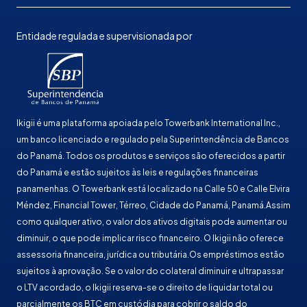
Entidade regulada e supervisionada por
Ikigii é uma plataforma apoiada pelo Towerbank International Inc.,
um banco licenciado e regulado pela Superintendência de Bancos
do Panamá. Todos os produtos e serviços são oferecidos a partir
do Panamá e estão sujeitos às leis e regulações financeiras
panamenhas. O Towerbank está localizado na Calle 50 e Calle Elvira
Méndez, Financial Tower, Térreo, Cidade do Panamá, Panamá.Assim
como qualquer ativo, o valor dos ativos digitais pode aumentar ou
diminuir, o que pode implicar risco financeiro. O Ikigii não oferece
assessoria financeira, jurídica ou tributária.Os empréstimos estão
sujeitos à aprovação. Se o valor do colateral diminuir e ultrapassar
o LTV acordado, o Ikigii reserva-se o direito de liquidar total ou
parcialmente os BTC em custódia para cobrir o saldo do