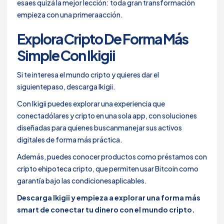
esaes quizá la mejor lección: toda gran transformación
empieza con una primeraacción.
Explora Cripto De Forma Más
Simple Con Ikigii
Si te interesa el mundo cripto y quieres dar el
siguientepaso, descarga Ikigii.
Con Ikigii puedes explorar una experiencia que
conectadólares y cripto en una sola app, con soluciones
diseñadas para quienes buscanmanejar sus activos
digitales de forma más práctica.
Además, puedes conocer productos como préstamos con
cripto ehipoteca cripto, que permiten usar Bitcoin como
garantía bajo las condicionesaplicables.
Descarga Ikigii y empieza a explorar una forma más
smart de conectar tu dinero con el mundo cripto.