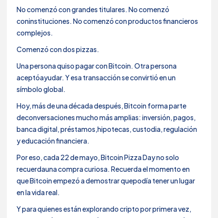
No comenzó con grandes titulares. No comenzó
coninstituciones. No comenzó con productos financieros
complejos.
Comenzó con dos pizzas.
Una persona quiso pagar con Bitcoin. Otra persona
aceptóayudar. Y esa transacción se convirtió en un
símbolo global.
Hoy, más de una década después, Bitcoin forma parte
deconversaciones mucho más amplias: inversión, pagos,
banca digital, préstamos,hipotecas, custodia, regulación
y educación financiera.
Por eso, cada 22 de mayo, Bitcoin Pizza Day no solo
recuerdauna compra curiosa. Recuerda el momento en
que Bitcoin empezó a demostrar quepodía tener un lugar
en la vida real.
Y para quienes están explorando cripto por primera vez,