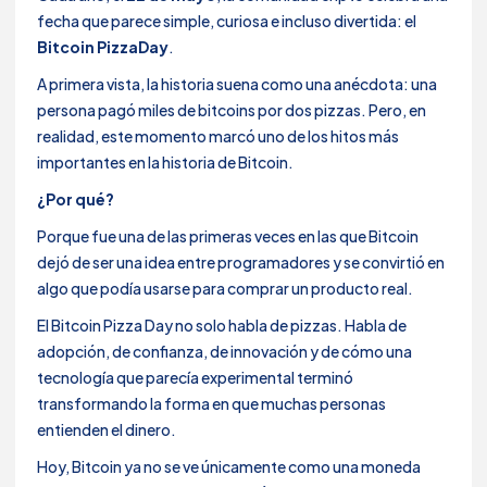
fecha que parece simple, curiosa e incluso divertida: el
Bitcoin PizzaDay
.
A primera vista, la historia suena como una anécdota: una
persona pagó miles de bitcoins por dos pizzas. Pero, en
realidad, este momento marcó uno de los hitos más
importantes en la historia de Bitcoin.
¿Por qué?
Porque fue una de las primeras veces en las que Bitcoin
dejó de ser una idea entre programadores y se convirtió en
algo que podía usarse para comprar un producto real.
El Bitcoin Pizza Day no solo habla de pizzas. Habla de
adopción, de confianza, de innovación y de cómo una
tecnología que parecía experimental terminó
transformando la forma en que muchas personas
entienden el dinero.
Hoy, Bitcoin ya no se ve únicamente como una moneda