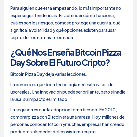
Para alguien que está empezando, lo más importante no
esperseguir tendencias. Es aprender cómo funciona,
cuáles son los riesgos, cómose protege una cuenta, qué
significa la volatilidad y qué opciones existen parausar
cripto de forma más informada.
¿Qué Nos Enseña Bitcoin Pizza
Day Sobre El Futuro Cripto?
Bitcoin Pizza Day deja varias lecciones.
La primera es que toda tecnología necesita casos de
usoreales. Una innovación puede ser brillante, pero si nadie
la usa, su impacto eslimitado.
La segunda es que la adopción toma tiempo. En 2010,
comprarpizza con Bitcoin era una rareza. Hoy, millones de
personas conocen Bitcoin ymuchas empresas han creado
productos alrededor del ecosistema cripto.