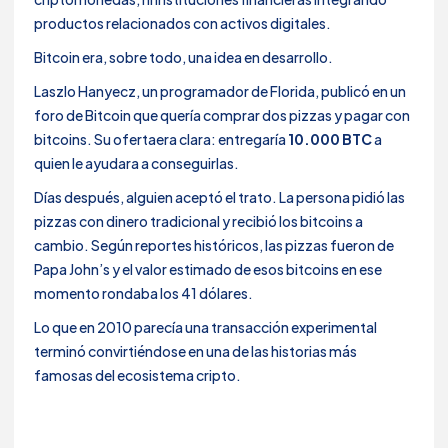
productos relacionados con activos digitales.
Bitcoin era, sobre todo, una idea en desarrollo.
Laszlo Hanyecz, un programador de Florida, publicó en un
foro de Bitcoin que quería comprar dos pizzas y pagar con
bitcoins. Su ofertaera clara: entregaría
10.000 BTC
a
quien le ayudara a conseguirlas.
Días después, alguien aceptó el trato. La persona pidió las
pizzas con dinero tradicional y recibió los bitcoins a
cambio. Según reportes históricos, las pizzas fueron de
Papa John’s y el valor estimado de esos bitcoins en ese
momento rondaba los 41 dólares.
Lo que en 2010 parecía una transacción experimental
terminó convirtiéndose en una de las historias más
famosas del ecosistema cripto.