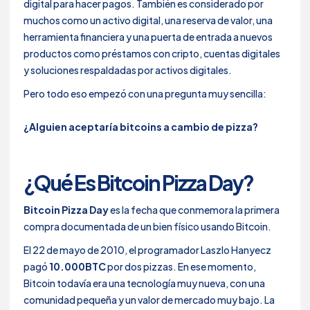
digital para hacer pagos. También es considerado por
muchos como un activo digital, una reserva de valor, una
herramienta financiera y una puerta de entrada a nuevos
productos como préstamos con cripto, cuentas digitales
y soluciones respaldadas por activos digitales.
Pero todo eso empezó con una pregunta muy sencilla:
¿Alguien aceptaría bitcoins a cambio de pizza?
¿Qué Es Bitcoin Pizza Day?
Bitcoin Pizza Day
es la fecha que conmemora la primera
compra documentada de un bien físico usando Bitcoin.
El 22 de mayo de 2010, el programador Laszlo Hanyecz
pagó
10.000BTC
por dos pizzas. En ese momento,
Bitcoin todavía era una tecnología muy nueva, con una
comunidad pequeña y un valor de mercado muy bajo. La