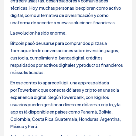
entreentusiastas, desarrolladores y comunidades
técnicas. Hoy, muchas personas loexploran como activo
digital, como alternativa de diversificación y como
unaforma de acceder a nuevas soluciones financieras.
La evolución ha sido enorme.
Bitcoin pasó de usarse para comprar dos pizzas a
formarparte de conversaciones sobre inversión, pagos,
custodia, cumplimiento, bancadigital, créditos
respaldados por activos digitales y productos financieros
mássofisticados.
En ese contexto aparece Ikigii, una app respaldada
porTowerbank que conecta dólares y cripto en una sola
experiencia digital. SegúnTowerbank, con Ikigii los
usuarios pueden gestionar dinero en dólares o cripto,y la
app está disponible en países como Panamá, Bolivia,
Colombia, Costa Rica,Guatemala, Honduras, Argentina,
México y Perú.