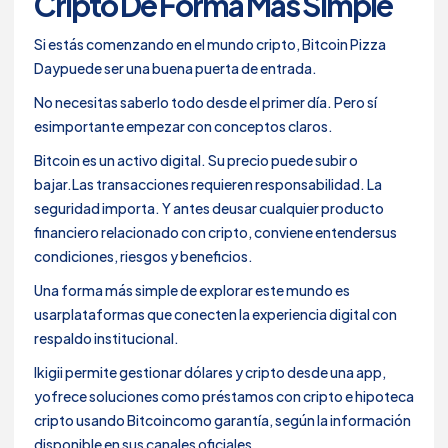
Cripto De Forma Más Simple
Si estás comenzando en el mundo cripto, Bitcoin Pizza
Daypuede ser una buena puerta de entrada.
No necesitas saberlo todo desde el primer día. Pero sí
esimportante empezar con conceptos claros.
Bitcoin es un activo digital. Su precio puede subir o
bajar.Las transacciones requieren responsabilidad. La
seguridad importa. Y antes deusar cualquier producto
financiero relacionado con cripto, conviene entendersus
condiciones, riesgos y beneficios.
Una forma más simple de explorar este mundo es
usarplataformas que conecten la experiencia digital con
respaldo institucional.
Ikigii permite gestionar dólares y cripto desde una app,
yofrece soluciones como préstamos con cripto e hipoteca
cripto usando Bitcoincomo garantía, según la información
disponible en sus canales oficiales.