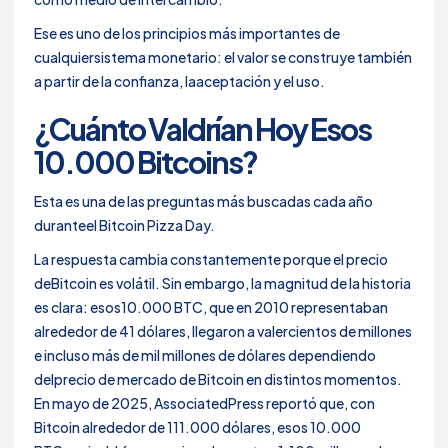
Ese es uno de los principios más importantes de
cualquiersistema monetario: el valor se construye también
a partir de la confianza, laaceptación y el uso.
¿Cuánto Valdrían Hoy Esos
10.000 Bitcoins?
Esta es una de las preguntas más buscadas cada año
duranteel Bitcoin Pizza Day.
La respuesta cambia constantemente porque el precio
deBitcoin es volátil. Sin embargo, la magnitud de la historia
es clara: esos10.000 BTC, que en 2010 representaban
alrededor de 41 dólares, llegaron a valercientos de millones
e incluso más de mil millones de dólares dependiendo
delprecio de mercado de Bitcoin en distintos momentos.
En mayo de 2025, AssociatedPress reportó que, con
Bitcoin alrededor de 111.000 dólares, esos 10.000