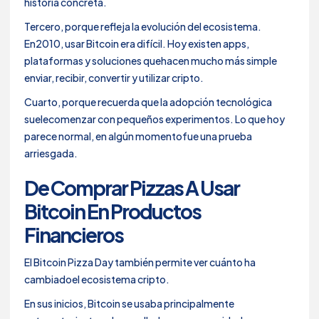
historia concreta.
Tercero, porque refleja la evolución del ecosistema.
En2010, usar Bitcoin era difícil. Hoy existen apps,
plataformas y soluciones quehacen mucho más simple
enviar, recibir, convertir y utilizar cripto.
Cuarto, porque recuerda que la adopción tecnológica
suelecomenzar con pequeños experimentos. Lo que hoy
parece normal, en algún momentofue una prueba
arriesgada.
De Comprar Pizzas A Usar
Bitcoin En Productos
Financieros
El Bitcoin Pizza Day también permite ver cuánto ha
cambiadoel ecosistema cripto.
En sus inicios, Bitcoin se usaba principalmente