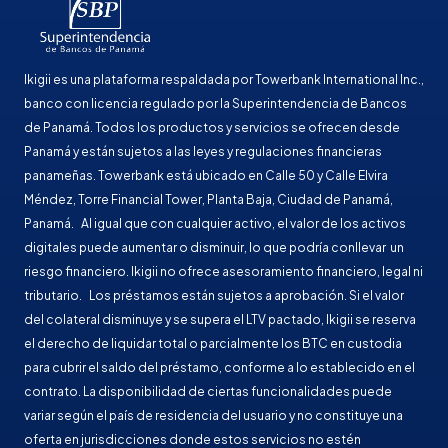
Ikigii es una plataforma respaldada por Towerbank International Inc.,
banco con licencia regulado por la Superintendencia de Bancos
de Panamá. Todos los productos y servicios se ofrecen desde
Panamá y están sujetos a las leyes y regulaciones financieras
panameñas. Towerbank está ubicado en Calle 50 y Calle Elvira
Méndez, Torre Financial Tower, Planta Baja, Ciudad de Panamá,
Panamá. Al igual que con cualquier activo, el valor de los activos
digitales puede aumentar o disminuir, lo que podría conllevar un
riesgo financiero. Ikigii no ofrece asesoramiento financiero, legal ni
tributario. Los préstamos están sujetos a aprobación. Si el valor
del colateral disminuye y se supera el LTV pactado, Ikigii se reserva
el derecho de liquidar total o parcialmente los BTC en custodia
para cubrir el saldo del préstamo, conforme a lo establecido en el
contrato. La disponibilidad de ciertas funcionalidades puede
variar según el país de residencia del usuario y no constituye una
oferta en jurisdicciones donde estos servicios no estén