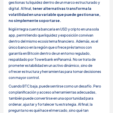
gestionas tu liquidez dentro de un marco estructurado y
digital. Al final,
tener alternativas transforma la
volatilidad en una variable que puede gestionarse,
no simplemente soportarse.
Ikigii integra cuenta bancaria en USD y cripto en una sola
app, permitiendo que liquidez y exposición convivan
dentro del mismo ecosistema financiero. Además, es el
único banco en la región que ofrece préstamos con
garantía en Bitcoin dentro de un entorno regulado,
respaldado por Towerbank enPanamá. No se trata de
prometer estabilidad en un activo dinámico, sino de
ofrecer estructura y herramientas para tomar decisiones
con mayor control.
Cuando BTC baja, puede sentirse como un desafío. Pero
con planificación y acceso a herramientas adecuadas,
también puede convertirse en una oportunidad para
ordenar, ajustar y fortalecer tu estrategia. Al final, la
pregunta no es qué hace el mercado, sino qué tan