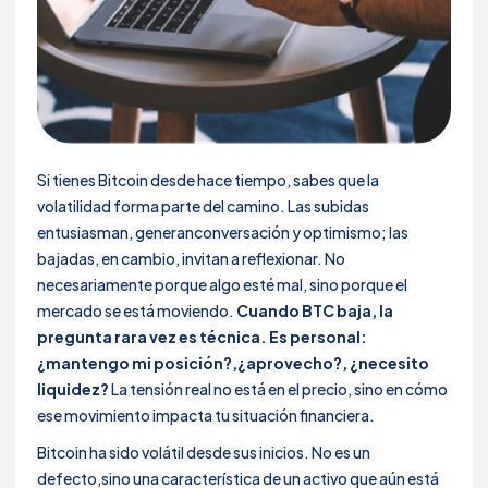
Si tienes Bitcoin desde hace tiempo, sabes que la
volatilidad forma parte del camino. Las subidas
entusiasman, generanconversación y optimismo; las
bajadas, en cambio, invitan a reflexionar. No
necesariamente porque algo esté mal, sino porque el
mercado se está moviendo.
Cuando BTC baja, la
pregunta rara vez es técnica. Es personal:
¿mantengo mi posición?,¿aprovecho?, ¿necesito
liquidez?
La tensión real no está en el precio, sino en cómo
ese movimiento impacta tu situación financiera.
Bitcoin ha sido volátil desde sus inicios. No es un
defecto,sino una característica de un activo que aún está