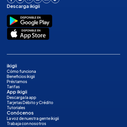
Descarga ikigii
ikigii
Cómo funciona
Beneficios ikigii
Préstamos
Tarifas
App ikigii
Descarga la app
Tarjetas Débito y Crédito
Tutoriales
Conócenos
La voz de nuestra gente ikigii
Trabaja con nosotros