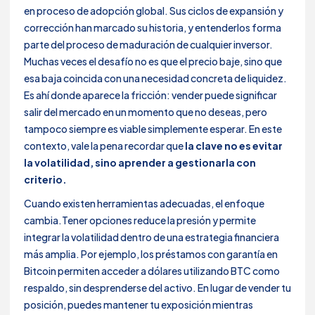
en proceso de adopción global. Sus ciclos de expansión y
corrección han marcado su historia, y entenderlos forma
parte del proceso de maduración de cualquier inversor.
Muchas veces el desafío no es que el precio baje, sino que
esa baja coincida con una necesidad concreta de liquidez.
Es ahí donde aparece la fricción: vender puede significar
salir del mercado en un momento que no deseas, pero
tampoco siempre es viable simplemente esperar. En este
contexto, vale la pena recordar que
la clave no es evitar
la volatilidad, sino aprender a gestionarla con
criterio.
Cuando existen herramientas adecuadas, el enfoque
cambia.Tener opciones reduce la presión y permite
integrar la volatilidad dentro de una estrategia financiera
más amplia. Por ejemplo, los préstamos con garantía en
Bitcoin permiten acceder a dólares utilizando BTC como
respaldo, sin desprenderse del activo. En lugar de vender tu
posición, puedes mantener tu exposición mientras