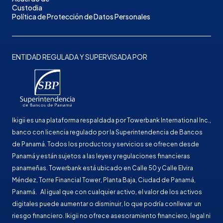
Custodia
Política de Protección de Datos Personales
ENTIDAD REGULADA Y SUPERVISADA POR
Ikigii es una plataforma respaldada por Towerbank International Inc.,
banco con licencia regulado por la Superintendencia de Bancos
de Panamá. Todos los productos y servicios se ofrecen desde
Panamá y están sujetos a las leyes y regulaciones financieras
panameñas. Towerbank está ubicado en Calle 50 y Calle Elvira
Méndez, Torre Financial Tower, Planta Baja, Ciudad de Panamá,
Panamá. Al igual que con cualquier activo, el valor de los activos
digitales puede aumentar o disminuir, lo que podría conllevar un
riesgo financiero. Ikigii no ofrece asesoramiento financiero, legal ni