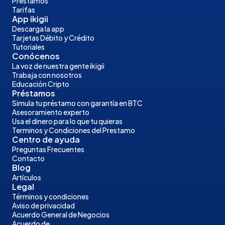
Préstamos
Tarifas
App ikigii
Descarga la app
Tarjetas Débito y Crédito
Tutoriales
Conócenos
La voz de nuestra gente ikigii
Trabaja con nosotros
Educación Cripto
Préstamos
Simula tu préstamo con garantía en BTC
Asesoramiento experto
Usa el dinero para lo que tu quieras
Terminos y Condiciones del Prestamo
Centro de ayuda
Preguntas Frecuentes
Contacto
Blog
Artículos
Legal
Términos y condiciones
Aviso de privacidad
Acuerdo General de Negocios
Acuerdo de