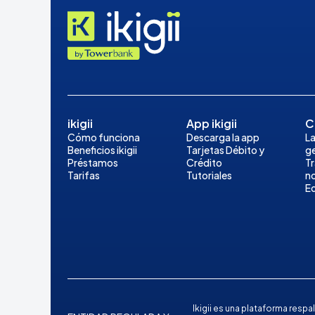
ikigii
App ikigii
C
Cómo funciona
Descarga la app
La
Beneficios ikigii
Tarjetas Débito y
ge
Préstamos
Crédito
T
Tarifas
Tutoriales
n
E
Ikigii es una plataforma res