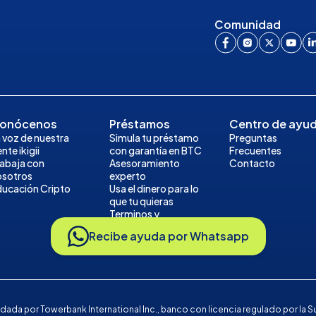
Comunidad
onócenos
Préstamos
Centro de ayu
 voz de nuestra
Simula tu préstamo
Preguntas
nte ikigii
con garantía en BTC
Frecuentes
rabaja con
Asesoramiento
Contacto
osotros
experto
ducación Cripto
Usa el dinero para lo
que tu quieras
Terminos y
Condiciones del
Recibe ayuda por Whatsapp
Prestamo
paldada por Towerbank International Inc., banco con licencia regulado por 