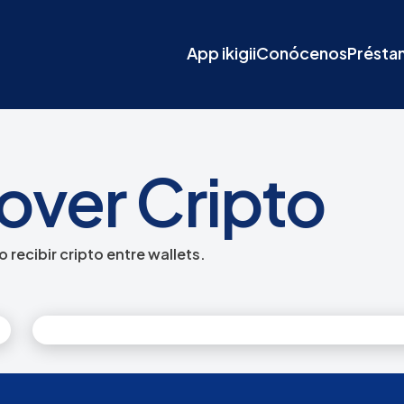
App ikigii
Conócenos
Présta
ver Cripto
 recibir cripto entre wallets.