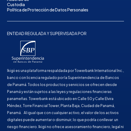
Custodia
Política de Protección de Datos Personales
ENTIDAD REGULADA Y SUPERVISADA POR
Ikigii es una plataforma respaldada por Towerbank International Inc.,
banco con licencia regulado por la Superintendencia de Bancos
de Panamá. Todos los productos y servicios se ofrecen desde
Panamá y están sujetos a las leyes y regulaciones financieras
panameñas. Towerbank está ubicado en Calle 50 y Calle Elvira
Méndez, Torre Financial Tower, Planta Baja, Ciudad de Panamá,
Panamá. Al igual que con cualquier activo, el valor de los activos
digitales puede aumentar o disminuir, lo que podría conllevar un
riesgo financiero. Ikigii no ofrece asesoramiento financiero, legal ni