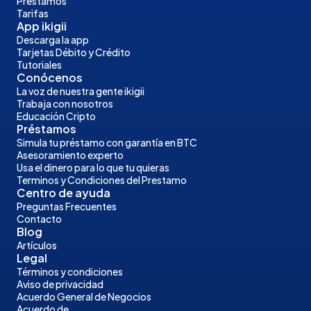
Préstamos
Tarifas
App ikigii
Descarga la app
Tarjetas Débito y Crédito
Tutoriales
Conócenos
La voz de nuestra gente ikigii
Trabaja con nosotros
Educación Cripto
Préstamos
Simula tu préstamo con garantía en BTC
Asesoramiento experto
Usa el dinero para lo que tu quieras
Terminos y Condiciones del Prestamo
Centro de ayuda
Preguntas Frecuentes
Contacto
Blog
Artículos
Legal
Términos y condiciones
Aviso de privacidad
Acuerdo General de Negocios
Acuerdo de