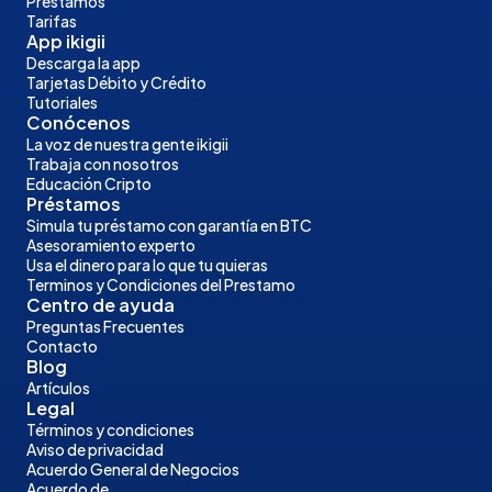
Préstamos
Tarifas
App ikigii
Descarga la app
Tarjetas Débito y Crédito
Tutoriales
Conócenos
La voz de nuestra gente ikigii
Trabaja con nosotros
Educación Cripto
Préstamos
Simula tu préstamo con garantía en BTC
Asesoramiento experto
Usa el dinero para lo que tu quieras
Terminos y Condiciones del Prestamo
Centro de ayuda
Preguntas Frecuentes
Contacto
Blog
Artículos
Legal
Términos y condiciones
Aviso de privacidad
Acuerdo General de Negocios
Acuerdo de