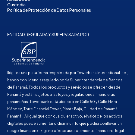
Custodia
Política de Protección de Datos Personales
ENTIDAD REGULADA Y SUPERVISADA POR
Ikigii es una plataforma respaldada por Towerbank International Inc.,
banco con licencia regulado por la Superintendencia de Bancos
de Panamá. Todos los productos y servicios se ofrecen desde
Panamá y están sujetos a las leyes y regulaciones financieras
panameñas. Towerbank está ubicado en Calle 50 y Calle Elvira
Méndez, Torre Financial Tower, Planta Baja, Ciudad de Panamá,
Panamá. Al igual que con cualquier activo, el valor de los activos
digitales puede aumentar o disminuir, lo que podría conllevar un
riesgo financiero. Ikigii no ofrece asesoramiento financiero, legal ni