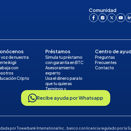
Comunidad
onócenos
Préstamos
Centro de ayu
 voz de nuestra
Simula tu préstamo
Preguntas
nte ikigii
con garantía en BTC
Frecuentes
rabaja con
Asesoramiento
Contacto
osotros
experto
ducación Cripto
Usa el dinero para lo
que tu quieras
Terminos y
Condiciones del
Recibe ayuda por Whatsapp
Prestamo
paldada por Towerbank International Inc., banco con licencia regulado por 