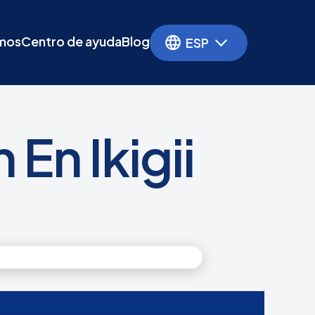
mos
Centro de ayuda
Blog
ESP
En Ikigii