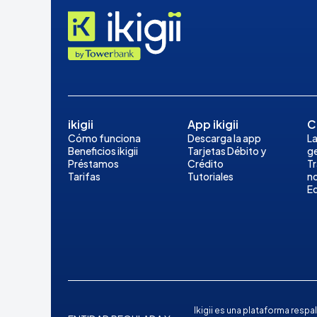
ikigii
App ikigii
C
Cómo funciona
Descarga la app
La
Beneficios ikigii
Tarjetas Débito y
ge
Préstamos
Crédito
T
Tarifas
Tutoriales
n
E
Ikigii es una plataforma res