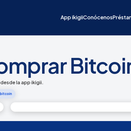
App ikigii
Conócenos
Présta
prar Bitcoin 
esde la app ikigii.
bitcoin